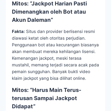
Mitos: “Jackpot Harian Pasti
Dimenangkan oleh Bot atau
Akun Daleman”
Fakta:
Situs dan provider berlisensi resmi
diawasi ketat oleh otoritas perjudian.
Penggunaan bot atau kecurangan biasanya
akan membuat mereka kehilangan lisensi.
Kemenangan jackpot, meski terasa
mustahil, memang terjadi secara acak pada
pemain sungguhan. Banyak bukti video
klaim jackpot yang bisa dilihat online.
Mitos: “Harus Main Terus-
terusan Sampai Jackpot
Didapat”