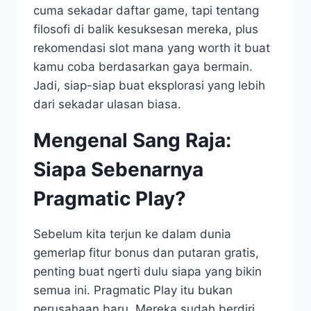
cuma sekadar daftar game, tapi tentang
filosofi di balik kesuksesan mereka, plus
rekomendasi slot mana yang worth it buat
kamu coba berdasarkan gaya bermain.
Jadi, siap-siap buat eksplorasi yang lebih
dari sekadar ulasan biasa.
Mengenal Sang Raja:
Siapa Sebenarnya
Pragmatic Play?
Sebelum kita terjun ke dalam dunia
gemerlap fitur bonus dan putaran gratis,
penting buat ngerti dulu siapa yang bikin
semua ini. Pragmatic Play itu bukan
perusahaan baru. Mereka sudah berdiri