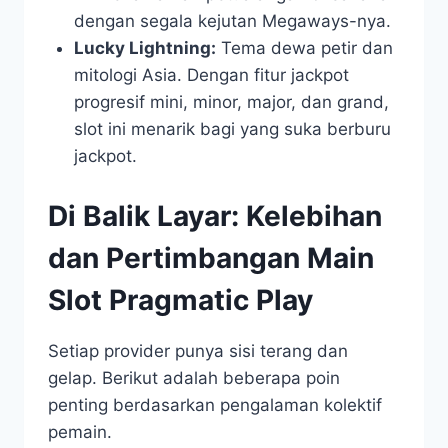
dengan segala kejutan Megaways-nya.
Lucky Lightning:
Tema dewa petir dan
mitologi Asia. Dengan fitur jackpot
progresif mini, minor, major, dan grand,
slot ini menarik bagi yang suka berburu
jackpot.
Di Balik Layar: Kelebihan
dan Pertimbangan Main
Slot Pragmatic Play
Setiap provider punya sisi terang dan
gelap. Berikut adalah beberapa poin
penting berdasarkan pengalaman kolektif
pemain.