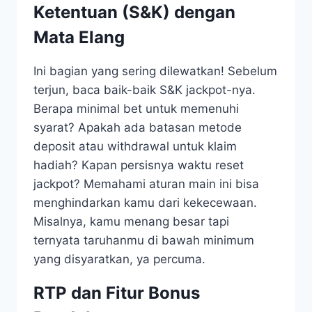
Ketentuan (S&K) dengan
Mata Elang
Ini bagian yang sering dilewatkan! Sebelum
terjun, baca baik-baik S&K jackpot-nya.
Berapa minimal bet untuk memenuhi
syarat? Apakah ada batasan metode
deposit atau withdrawal untuk klaim
hadiah? Kapan persisnya waktu reset
jackpot? Memahami aturan main ini bisa
menghindarkan kamu dari kekecewaan.
Misalnya, kamu menang besar tapi
ternyata taruhanmu di bawah minimum
yang disyaratkan, ya percuma.
RTP dan Fitur Bonus