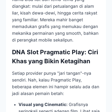
diangkat: mulai dari petualangan di alam
liar, kisah dewa-dewi, hingga cerita rakyat
yang familiar. Mereka mahir banget
memadukan grafis yang memukau dengan
mekanika permainan yang smooth, bahkan
di perangkat mobile sekalipun.
DNA Slot Pragmatic Play: Ciri
Khas yang Bikin Ketagihan
Setiap provider punya "jari tangan"-nya
sendiri. Nah, kalau Pragmatic Play,
beberapa elemen ini hampir selalu ada dan
jadi alasan pemain betah:
Visual yang Cinematic:
Grafisnya
seringkali seperti adegan film. Lihat saja