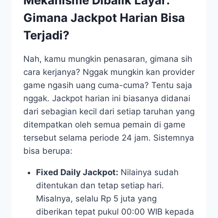
Mekanisme Dibalik Layar:
Gimana Jackpot Harian Bisa
Terjadi?
Nah, kamu mungkin penasaran, gimana sih
cara kerjanya? Nggak mungkin kan provider
game ngasih uang cuma-cuma? Tentu saja
nggak. Jackpot harian ini biasanya didanai
dari sebagian kecil dari setiap taruhan yang
ditempatkan oleh semua pemain di game
tersebut selama periode 24 jam. Sistemnya
bisa berupa:
Fixed Daily Jackpot:
Nilainya sudah
ditentukan dan tetap setiap hari.
Misalnya, selalu Rp 5 juta yang
diberikan tepat pukul 00:00 WIB kepada