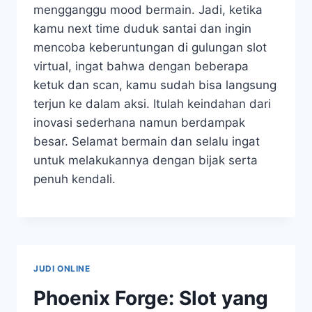
mengganggu mood bermain. Jadi, ketika
kamu next time duduk santai dan ingin
mencoba keberuntungan di gulungan slot
virtual, ingat bahwa dengan beberapa
ketuk dan scan, kamu sudah bisa langsung
terjun ke dalam aksi. Itulah keindahan dari
inovasi sederhana namun berdampak
besar. Selamat bermain dan selalu ingat
untuk melakukannya dengan bijak serta
penuh kendali.
JUDI ONLINE
Phoenix Forge: Slot yang