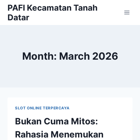
Skip
PAFI Kecamatan Tanah
to
Datar
content
Month: March 2026
SLOT ONLINE TERPERCAYA
Bukan Cuma Mitos:
Rahasia Menemukan