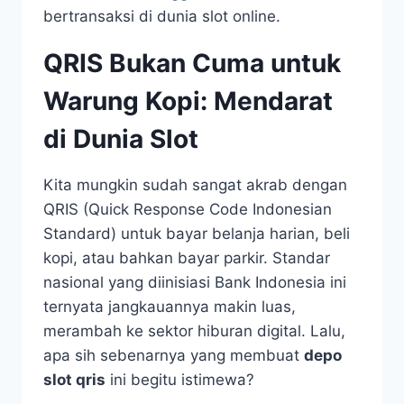
bertransaksi di dunia slot online.
QRIS Bukan Cuma untuk
Warung Kopi: Mendarat
di Dunia Slot
Kita mungkin sudah sangat akrab dengan
QRIS (Quick Response Code Indonesian
Standard) untuk bayar belanja harian, beli
kopi, atau bahkan bayar parkir. Standar
nasional yang diinisiasi Bank Indonesia ini
ternyata jangkauannya makin luas,
merambah ke sektor hiburan digital. Lalu,
apa sih sebenarnya yang membuat
depo
slot qris
ini begitu istimewa?