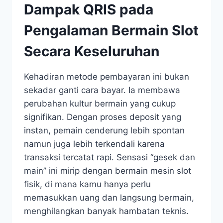
Dampak QRIS pada
Pengalaman Bermain Slot
Secara Keseluruhan
Kehadiran metode pembayaran ini bukan
sekadar ganti cara bayar. Ia membawa
perubahan kultur bermain yang cukup
signifikan. Dengan proses deposit yang
instan, pemain cenderung lebih spontan
namun juga lebih terkendali karena
transaksi tercatat rapi. Sensasi “gesek dan
main” ini mirip dengan bermain mesin slot
fisik, di mana kamu hanya perlu
memasukkan uang dan langsung bermain,
menghilangkan banyak hambatan teknis.