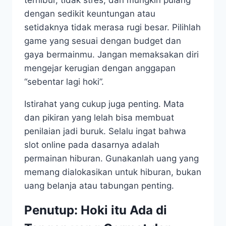
dengan sedikit keuntungan atau
setidaknya tidak merasa rugi besar. Pilihlah
game yang sesuai dengan budget dan
gaya bermainmu. Jangan memaksakan diri
mengejar kerugian dengan anggapan
“sebentar lagi hoki”.
Istirahat yang cukup juga penting. Mata
dan pikiran yang lelah bisa membuat
penilaian jadi buruk. Selalu ingat bahwa
slot online pada dasarnya adalah
permainan hiburan. Gunakanlah uang yang
memang dialokasikan untuk hiburan, bukan
uang belanja atau tabungan penting.
Penutup: Hoki itu Ada di