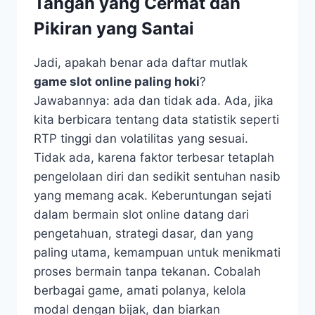
Tangan yang Cermat dan
Pikiran yang Santai
Jadi, apakah benar ada daftar mutlak
game slot online paling hoki
?
Jawabannya: ada dan tidak ada. Ada, jika
kita berbicara tentang data statistik seperti
RTP tinggi dan volatilitas yang sesuai.
Tidak ada, karena faktor terbesar tetaplah
pengelolaan diri dan sedikit sentuhan nasib
yang memang acak. Keberuntungan sejati
dalam bermain slot online datang dari
pengetahuan, strategi dasar, dan yang
paling utama, kemampuan untuk menikmati
proses bermain tanpa tekanan. Cobalah
berbagai game, amati polanya, kelola
modal dengan bijak, dan biarkan