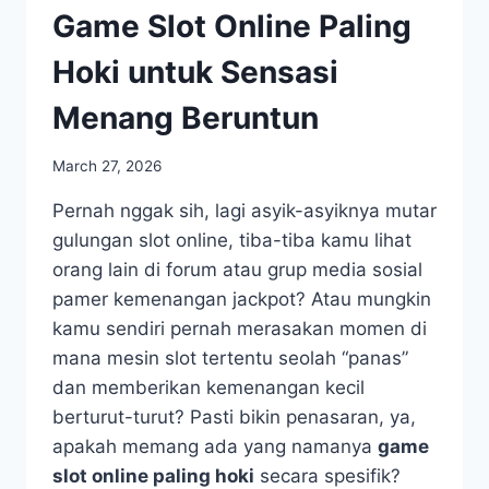
Game Slot Online Paling
Hoki untuk Sensasi
Menang Beruntun
March 27, 2026
Pernah nggak sih, lagi asyik-asyiknya mutar
gulungan slot online, tiba-tiba kamu lihat
orang lain di forum atau grup media sosial
pamer kemenangan jackpot? Atau mungkin
kamu sendiri pernah merasakan momen di
mana mesin slot tertentu seolah “panas”
dan memberikan kemenangan kecil
berturut-turut? Pasti bikin penasaran, ya,
apakah memang ada yang namanya
game
slot online paling hoki
secara spesifik?