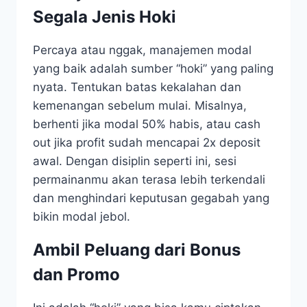
Segala Jenis Hoki
Percaya atau nggak, manajemen modal
yang baik adalah sumber “hoki” yang paling
nyata. Tentukan batas kekalahan dan
kemenangan sebelum mulai. Misalnya,
berhenti jika modal 50% habis, atau cash
out jika profit sudah mencapai 2x deposit
awal. Dengan disiplin seperti ini, sesi
permainanmu akan terasa lebih terkendali
dan menghindari keputusan gegabah yang
bikin modal jebol.
Ambil Peluang dari Bonus
dan Promo