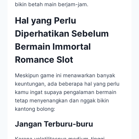
bikin betah main berjam-jam.
Hal yang Perlu
Diperhatikan Sebelum
Bermain Immortal
Romance Slot
Meskipun game ini menawarkan banyak
keuntungan, ada beberapa hal yang perlu
kamu ingat supaya pengalaman bermain
tetap menyenangkan dan nggak bikin
kantong bolong:
Jangan Terburu-buru