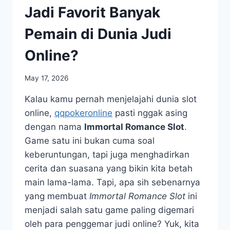
Jadi Favorit Banyak
Pemain di Dunia Judi
Online?
May 17, 2026
Kalau kamu pernah menjelajahi dunia slot
online,
qqpokeronline
pasti nggak asing
dengan nama
Immortal Romance Slot
.
Game satu ini bukan cuma soal
keberuntungan, tapi juga menghadirkan
cerita dan suasana yang bikin kita betah
main lama-lama. Tapi, apa sih sebenarnya
yang membuat
Immortal Romance Slot
ini
menjadi salah satu game paling digemari
oleh para penggemar judi online? Yuk, kita