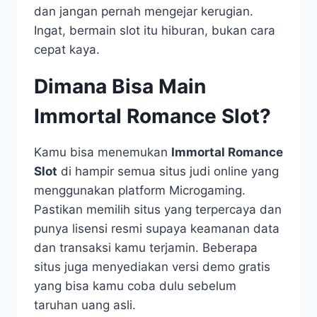
dan jangan pernah mengejar kerugian.
Ingat, bermain slot itu hiburan, bukan cara
cepat kaya.
Dimana Bisa Main
Immortal Romance Slot?
Kamu bisa menemukan
Immortal Romance
Slot
di hampir semua situs judi online yang
menggunakan platform Microgaming.
Pastikan memilih situs yang terpercaya dan
punya lisensi resmi supaya keamanan data
dan transaksi kamu terjamin. Beberapa
situs juga menyediakan versi demo gratis
yang bisa kamu coba dulu sebelum
taruhan uang asli.