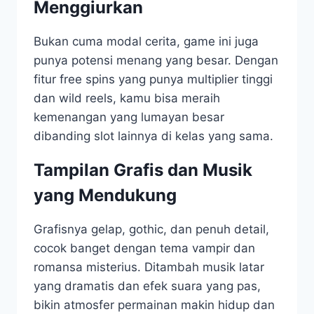
Menggiurkan
Bukan cuma modal cerita, game ini juga
punya potensi menang yang besar. Dengan
fitur free spins yang punya multiplier tinggi
dan wild reels, kamu bisa meraih
kemenangan yang lumayan besar
dibanding slot lainnya di kelas yang sama.
Tampilan Grafis dan Musik
yang Mendukung
Grafisnya gelap, gothic, dan penuh detail,
cocok banget dengan tema vampir dan
romansa misterius. Ditambah musik latar
yang dramatis dan efek suara yang pas,
bikin atmosfer permainan makin hidup dan