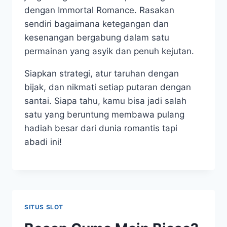
dengan Immortal Romance. Rasakan
sendiri bagaimana ketegangan dan
kesenangan bergabung dalam satu
permainan yang asyik dan penuh kejutan.
Siapkan strategi, atur taruhan dengan
bijak, dan nikmati setiap putaran dengan
santai. Siapa tahu, kamu bisa jadi salah
satu yang beruntung membawa pulang
hadiah besar dari dunia romantis tapi
abadi ini!
SITUS SLOT