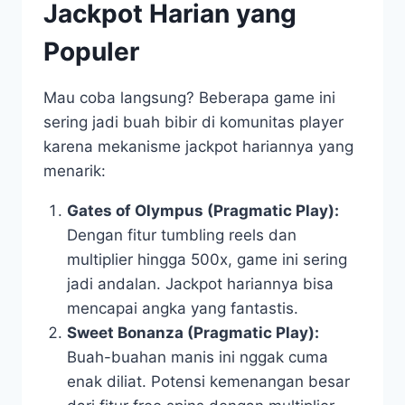
Jackpot Harian yang
Populer
Mau coba langsung? Beberapa game ini
sering jadi buah bibir di komunitas player
karena mekanisme jackpot hariannya yang
menarik:
Gates of Olympus (Pragmatic Play):
Dengan fitur tumbling reels dan
multiplier hingga 500x, game ini sering
jadi andalan. Jackpot hariannya bisa
mencapai angka yang fantastis.
Sweet Bonanza (Pragmatic Play):
Buah-buahan manis ini nggak cuma
enak diliat. Potensi kemenangan besar