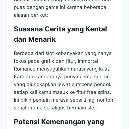
puas dengan game ini karena beberapa
alasan berikut:
Suasana Cerita yang Kental
dan Menarik
Berbeda dari slot kebanyakan yang hanya
fokus pada grafik dan fitur, Immortal
Romance menyuguhkan narasi yang kuat.
Karakter-karakternya punya cerita sendiri
yang diungkapkan lewat cutscene pendek
setiap kali kamu masuk ke fitur free spins.
Ini bikin pemain merasa seperti lagi nonton
serial drama sekaligus bermain slot.
Potensi Kemenangan yang