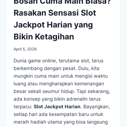
Bosan Cuma Main Biasa?
Rasakan Sensasi Slot
Jackpot Harian yang
Bikin Ketagihan
April 5, 2026
Dunia game online, terutama slot, terus
berkembang dengan pesat. Dulu, kita
mungkin cuma main untuk mengisi waktu
luang atau mengharapkan kemenangan
besar sekali seumur hidup. Tapi sekarang,
ada konsep yang bikin adrenalin terus
terpacu:
Slot Jackpot Harian
. Bayangkan,
setiap hari ada kesempatan baru untuk
meraih hadiah utama yang bisa langsung