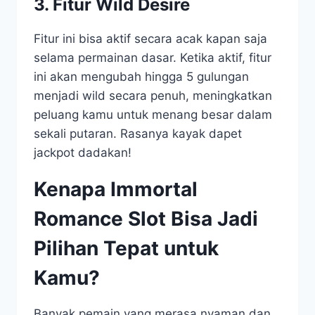
3. Fitur Wild Desire
Fitur ini bisa aktif secara acak kapan saja
selama permainan dasar. Ketika aktif, fitur
ini akan mengubah hingga 5 gulungan
menjadi wild secara penuh, meningkatkan
peluang kamu untuk menang besar dalam
sekali putaran. Rasanya kayak dapet
jackpot dadakan!
Kenapa Immortal
Romance Slot Bisa Jadi
Pilihan Tepat untuk
Kamu?
Banyak pemain yang merasa nyaman dan