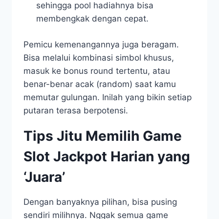
sehingga pool hadiahnya bisa
membengkak dengan cepat.
Pemicu kemenangannya juga beragam.
Bisa melalui kombinasi simbol khusus,
masuk ke bonus round tertentu, atau
benar-benar acak (random) saat kamu
memutar gulungan. Inilah yang bikin setiap
putaran terasa berpotensi.
Tips Jitu Memilih Game
Slot Jackpot Harian yang
‘Juara’
Dengan banyaknya pilihan, bisa pusing
sendiri milihnya. Nggak semua game