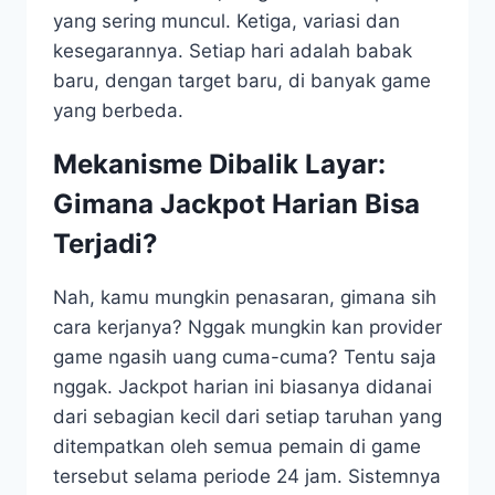
yang sering muncul. Ketiga, variasi dan
kesegarannya. Setiap hari adalah babak
baru, dengan target baru, di banyak game
yang berbeda.
Mekanisme Dibalik Layar:
Gimana Jackpot Harian Bisa
Terjadi?
Nah, kamu mungkin penasaran, gimana sih
cara kerjanya? Nggak mungkin kan provider
game ngasih uang cuma-cuma? Tentu saja
nggak. Jackpot harian ini biasanya didanai
dari sebagian kecil dari setiap taruhan yang
ditempatkan oleh semua pemain di game
tersebut selama periode 24 jam. Sistemnya