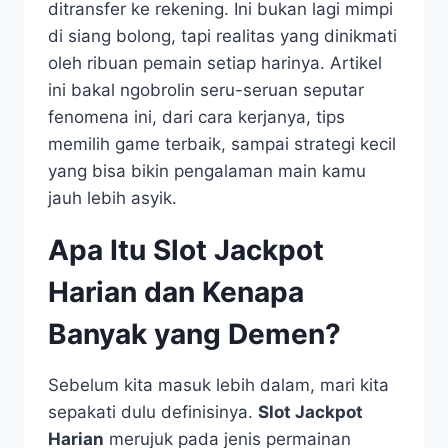
ditransfer ke rekening. Ini bukan lagi mimpi
di siang bolong, tapi realitas yang dinikmati
oleh ribuan pemain setiap harinya. Artikel
ini bakal ngobrolin seru-seruan seputar
fenomena ini, dari cara kerjanya, tips
memilih game terbaik, sampai strategi kecil
yang bisa bikin pengalaman main kamu
jauh lebih asyik.
Apa Itu Slot Jackpot
Harian dan Kenapa
Banyak yang Demen?
Sebelum kita masuk lebih dalam, mari kita
sepakati dulu definisinya.
Slot Jackpot
Harian
merujuk pada jenis permainan