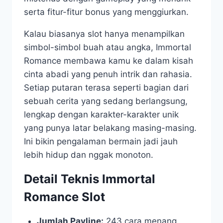
serta fitur-fitur bonus yang menggiurkan.
Kalau biasanya slot hanya menampilkan
simbol-simbol buah atau angka, Immortal
Romance membawa kamu ke dalam kisah
cinta abadi yang penuh intrik dan rahasia.
Setiap putaran terasa seperti bagian dari
sebuah cerita yang sedang berlangsung,
lengkap dengan karakter-karakter unik
yang punya latar belakang masing-masing.
Ini bikin pengalaman bermain jadi jauh
lebih hidup dan nggak monoton.
Detail Teknis Immortal
Romance Slot
Jumlah Payline:
243 cara menang