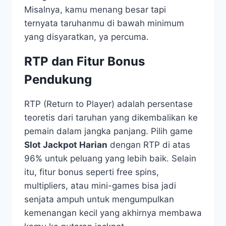
Misalnya, kamu menang besar tapi
ternyata taruhanmu di bawah minimum
yang disyaratkan, ya percuma.
RTP dan Fitur Bonus
Pendukung
RTP (Return to Player) adalah persentase
teoretis dari taruhan yang dikembalikan ke
pemain dalam jangka panjang. Pilih game
Slot Jackpot Harian
dengan RTP di atas
96% untuk peluang yang lebih baik. Selain
itu, fitur bonus seperti free spins,
multipliers, atau mini-games bisa jadi
senjata ampuh untuk mengumpulkan
kemenangan kecil yang akhirnya membawa