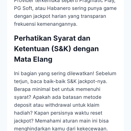
Provider terkemuka seperti Pragmatic Play,
PG Soft, atau Habanero sering punya game
dengan jackpot harian yang transparan
frekuensi kemenangannya.
Perhatikan Syarat dan
Ketentuan (S&K) dengan
Mata Elang
Ini bagian yang sering dilewatkan! Sebelum
terjun, baca baik-baik S&K jackpot-nya.
Berapa minimal bet untuk memenuhi
syarat? Apakah ada batasan metode
deposit atau withdrawal untuk klaim
hadiah? Kapan persisnya waktu reset
jackpot? Memahami aturan main ini bisa
menghindarkan kamu dari kekecewaan.