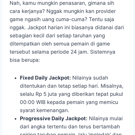
Nah, kamu mungkin penasaran, gimana sih
cara kerjanya? Nggak mungkin kan provider
game ngasih uang cuma-cuma? Tentu saja
nggak. Jackpot harian ini biasanya didanai dari
sebagian kecil dari setiap taruhan yang
ditempatkan oleh semua pemain di game
tersebut selama periode 24 jam. Sistemnya
bisa berupa:
Fixed Daily Jackpot:
Nilainya sudah
ditentukan dan tetap setiap hari. Misalnya,
selalu Rp 5 juta yang diberikan tepat pukul
00:00 WIB kepada pemain yang memicu
syarat kemenangan.
Progressive Daily Jackpot:
Nilainya mulai
dari angka tertentu dan terus bertambah
seiring taruhan pemain, lalu ‘meledak’ dan