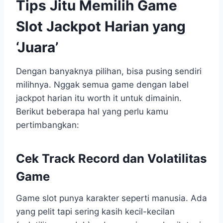
Tips Jitu Memilih Game
Slot Jackpot Harian yang
‘Juara’
Dengan banyaknya pilihan, bisa pusing sendiri
milihnya. Nggak semua game dengan label
jackpot harian itu worth it untuk dimainin.
Berikut beberapa hal yang perlu kamu
pertimbangkan:
Cek Track Record dan Volatilitas
Game
Game slot punya karakter seperti manusia. Ada
yang pelit tapi sering kasih kecil-kecilan