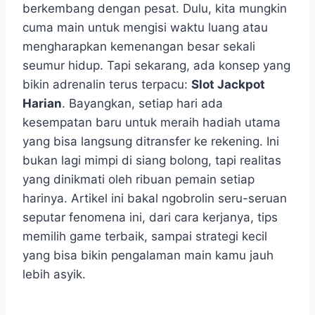
berkembang dengan pesat. Dulu, kita mungkin
cuma main untuk mengisi waktu luang atau
mengharapkan kemenangan besar sekali
seumur hidup. Tapi sekarang, ada konsep yang
bikin adrenalin terus terpacu:
Slot Jackpot
Harian
. Bayangkan, setiap hari ada
kesempatan baru untuk meraih hadiah utama
yang bisa langsung ditransfer ke rekening. Ini
bukan lagi mimpi di siang bolong, tapi realitas
yang dinikmati oleh ribuan pemain setiap
harinya. Artikel ini bakal ngobrolin seru-seruan
seputar fenomena ini, dari cara kerjanya, tips
memilih game terbaik, sampai strategi kecil
yang bisa bikin pengalaman main kamu jauh
lebih asyik.