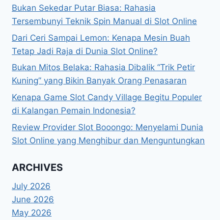
Bukan Sekedar Putar Biasa: Rahasia
Tersembunyi Teknik Spin Manual di Slot Online
Dari Ceri Sampai Lemon: Kenapa Mesin Buah
Tetap Jadi Raja di Dunia Slot Online?
Bukan Mitos Belaka: Rahasia Dibalik “Trik Petir
Kuning” yang Bikin Banyak Orang Penasaran
Kenapa Game Slot Candy Village Begitu Populer
di Kalangan Pemain Indonesia?
Review Provider Slot Booongo: Menyelami Dunia
Slot Online yang Menghibur dan Menguntungkan
ARCHIVES
July 2026
June 2026
May 2026