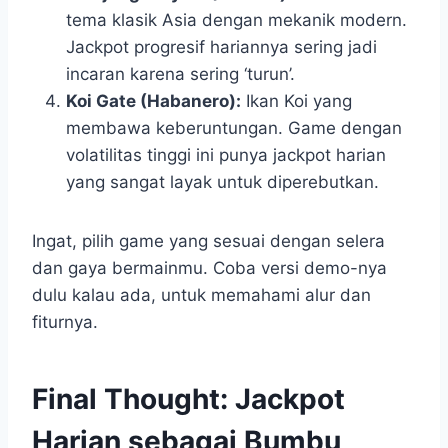
tema klasik Asia dengan mekanik modern.
Jackpot progresif hariannya sering jadi
incaran karena sering ‘turun’.
Koi Gate (Habanero):
Ikan Koi yang
membawa keberuntungan. Game dengan
volatilitas tinggi ini punya jackpot harian
yang sangat layak untuk diperebutkan.
Ingat, pilih game yang sesuai dengan selera
dan gaya bermainmu. Coba versi demo-nya
dulu kalau ada, untuk memahami alur dan
fiturnya.
Final Thought: Jackpot
Harian sebagai Bumbu