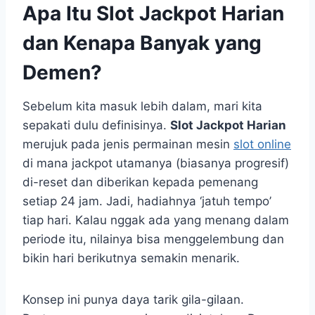
Apa Itu Slot Jackpot Harian
dan Kenapa Banyak yang
Demen?
Sebelum kita masuk lebih dalam, mari kita
sepakati dulu definisinya.
Slot Jackpot Harian
merujuk pada jenis permainan mesin
slot online
di mana jackpot utamanya (biasanya progresif)
di-reset dan diberikan kepada pemenang
setiap 24 jam. Jadi, hadiahnya ‘jatuh tempo’
tiap hari. Kalau nggak ada yang menang dalam
periode itu, nilainya bisa menggelembung dan
bikin hari berikutnya semakin menarik.
Konsep ini punya daya tarik gila-gilaan.