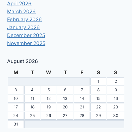
April 2026
March 2026
February 2026
January 2026
December 2025
November 2025
August 2026
M
T
W
T
F
S
S
1
2
3
4
5
6
7
8
9
10
11
12
13
14
15
16
17
18
19
20
21
22
23
24
25
26
27
28
29
30
31