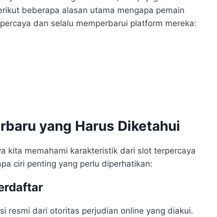
rikut beberapa alasan utama mengapa pemain
erpercaya dan selalu memperbarui platform mereka:
Terbaru yang Harus Diketahui
a kita memahami karakteristik dari slot terpercaya
a ciri penting yang perlu diperhatikan:
erdaftar
i resmi dari otoritas perjudian online yang diakui.