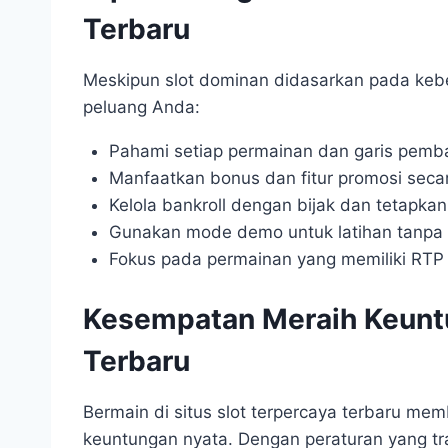
Terbaru
Meskipun slot dominan didasarkan pada kebe
peluang Anda:
Pahami setiap permainan dan garis pemba
Manfaatkan bonus dan fitur promosi secar
Kelola bankroll dengan bijak dan tetapk
Gunakan mode demo untuk latihan tanpa ri
Fokus pada permainan yang memiliki RTP (R
Kesempatan Meraih Keuntu
Terbaru
Bermain di situs slot terpercaya terbaru m
keuntungan nyata. Dengan peraturan yang tra