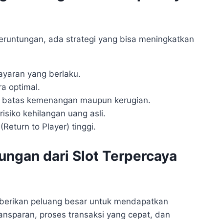
runtungan, ada strategi yang bisa meningkatkan
yaran yang berlaku.
a optimal.
an batas kemenangan maupun kerugian.
siko kehilangan uang asli.
eturn to Player) tinggi.
ngan dari Slot Terpercaya
emberikan peluang besar untuk mendapatkan
nsparan, proses transaksi yang cepat, dan