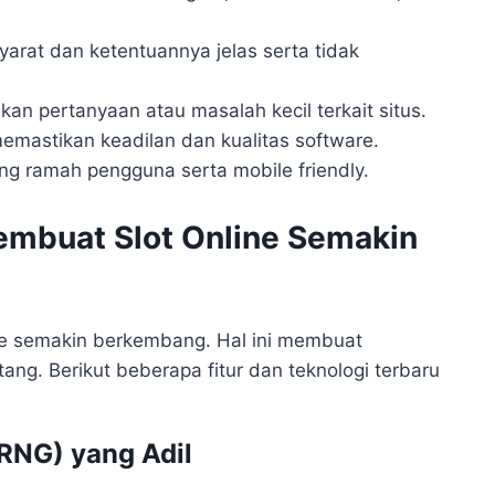
yarat dan ketentuannya jelas serta tidak
an pertanyaan atau masalah kecil terkait situs.
emastikan keadilan dan kualitas software.
ang ramah pengguna serta mobile friendly.
embuat Slot Online Semakin
nline semakin berkembang. Hal ini membuat
ng. Berikut beberapa fitur dan teknologi terbaru
RNG) yang Adil