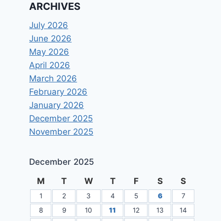
ARCHIVES
July 2026
June 2026
May 2026
April 2026
March 2026
February 2026
January 2026
December 2025
November 2025
December 2025
M
T
W
T
F
S
S
1
2
3
4
5
6
7
8
9
10
11
12
13
14