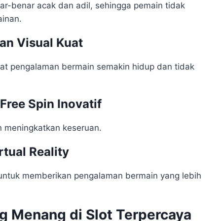
ar-benar acak dan adil, sehingga pemain tidak
ainan.
dan Visual Kuat
at pengalaman bermain semakin hidup dan tidak
Free Spin Inovatif
n meningkatkan keseruan.
rtual Reality
 untuk memberikan pengalaman bermain yang lebih
g Menang di Slot Terpercaya