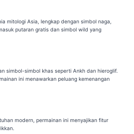
a mitologi Asia, lengkap dengan simbol naga,
masuk putaran gratis dan simbol wild yang
 simbol-simbol khas seperti Ankh dan hieroglif.
 permainan ini menawarkan peluang kemenangan
uhan modern, permainan ini menyajikan fitur
ikkan.