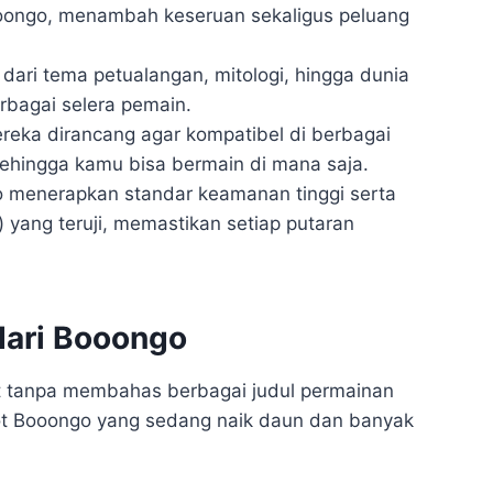
ooongo, menambah keseruan sekaligus peluang
dari tema petualangan, mitologi, hingga dunia
bagai selera pemain.
reka dirancang agar kompatibel di berbagai
sehingga kamu bisa bermain di mana saja.
 menerapkan standar keamanan tinggi serta
ang teruji, memastikan setiap putaran
dari Booongo
t tanpa membahas berbagai judul permainan
ot Booongo yang sedang naik daun dan banyak