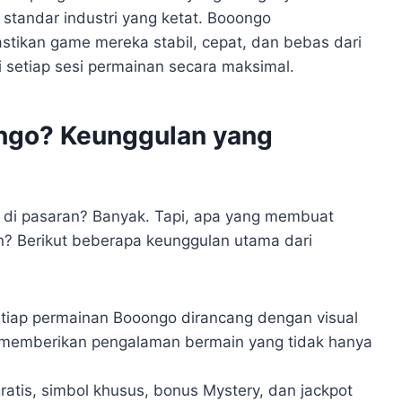
 standar industri yang ketat. Booongo
tikan game mereka stabil, cepat, dan bebas dari
setiap sesi permainan secara maksimal.
ngo? Keunggulan yang
 di pasaran? Banyak. Tapi, apa yang membuat
? Berikut beberapa keunggulan utama dari
Setiap permainan Booongo dirancang dengan visual
 memberikan pengalaman bermain yang tidak hanya
n gratis, simbol khusus, bonus Mystery, dan jackpot