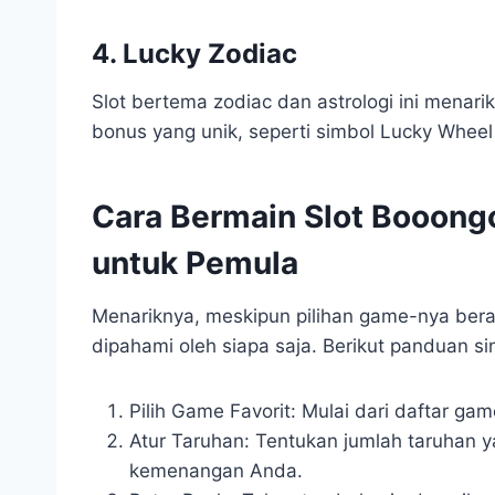
4. Lucky Zodiac
Slot bertema zodiac dan astrologi ini menarik
bonus yang unik, seperti simbol Lucky Wheel
Cara Bermain Slot Booon
untuk Pemula
Menariknya, meskipun pilihan game-nya ber
dipahami oleh siapa saja. Berikut panduan si
Pilih Game Favorit: Mulai dari daftar gam
Atur Taruhan: Tentukan jumlah taruhan 
kemenangan Anda.