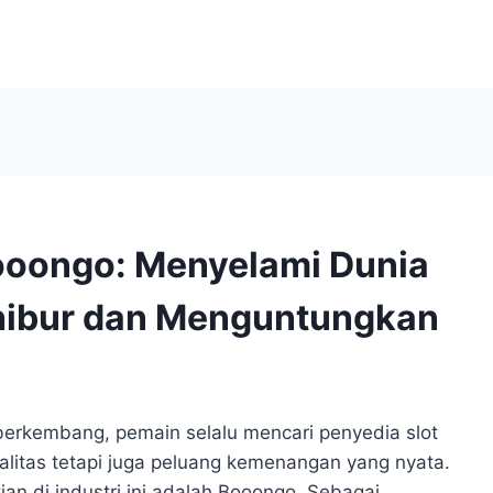
Booongo: Menyelami Dunia
hibur dan Menguntungkan
berkembang, pemain selalu mencari penyedia slot
litas tetapi juga peluang kemenangan yang nyata.
an di industri ini adalah Booongo. Sebagai