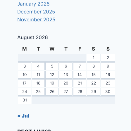
January 2026
December 2025
November 2025
August 2026
M
T
W
T
F
S
S
1
2
3
4
5
6
7
8
9
10
11
12
13
14
15
16
17
18
19
20
21
22
23
24
25
26
27
28
29
30
31
« Jul