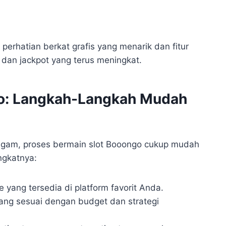
 perhatian berkat grafis yang menarik dan fitur
 dan jackpot yang terus meningkat.
go: Langkah-Langkah Mudah
agam, proses bermain slot Booongo cukup mudah
ngkatnya:
e yang tersedia di platform favorit Anda.
yang sesuai dengan budget dan strategi