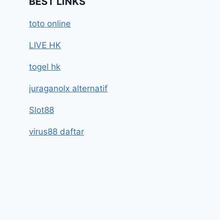
BEST LINKS
toto online
LIVE HK
togel hk
juraganolx alternatif
Slot88
virus88 daftar