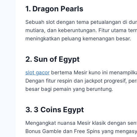
1. Dragon Pearls
Sebuah slot dengan tema petualangan di duni
mutiara, dan keberuntungan. Fitur utama ter
meningkatkan peluang kemenangan besar.
2. Sun of Egypt
slot gacor
bertema Mesir kuno ini menampilkan
Dengan fitur respin dan jackpot progresif,
besar bagi pemain yang beruntung.
3. 3 Coins Egypt
Mengangkat nuansa Mesir klasik dengan sent
Bonus Gamble dan Free Spins yang mengasy