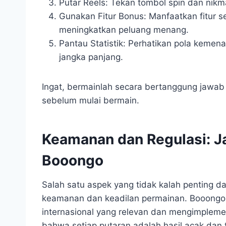
Putar Reels: Tekan tombol spin dan nikm
Gunakan Fitur Bonus: Manfaatkan fitur se
meningkatkan peluang menang.
Pantau Statistik: Perhatikan pola keme
jangka panjang.
Ingat, bermainlah secara bertanggung jawab
sebelum mulai bermain.
Keamanan dan Regulasi: J
Booongo
Salah satu aspek yang tidak kalah penting d
keamanan dan keadilan permainan. Booongo te
internasional yang relevan dan mengimplemen
bahwa setiap putaran adalah hasil acak dan 