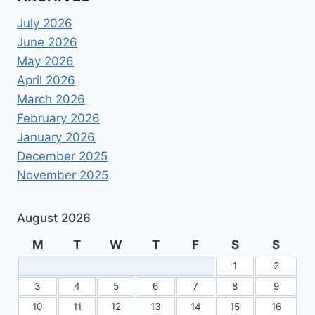
July 2026
June 2026
May 2026
April 2026
March 2026
February 2026
January 2026
December 2025
November 2025
August 2026
M
T
W
T
F
S
S
1
2
3
4
5
6
7
8
9
10
11
12
13
14
15
16