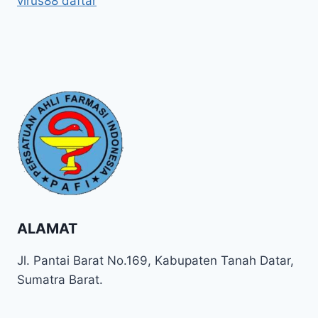
virus88 daftar
ALAMAT
Jl. Pantai Barat No.169, Kabupaten Tanah Datar,
Sumatra Barat.