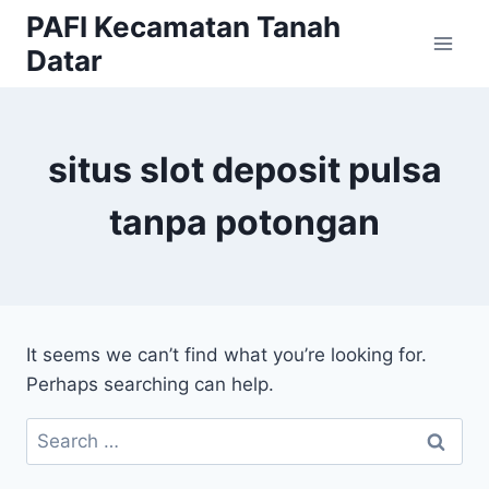
Skip
PAFI Kecamatan Tanah
to
Datar
content
situs slot deposit pulsa
tanpa potongan
It seems we can’t find what you’re looking for.
Perhaps searching can help.
Search
for: