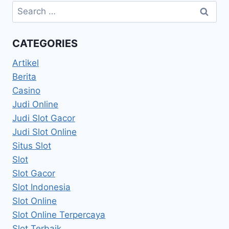
Search
for:
CATEGORIES
Artikel
Berita
Casino
Judi Online
Judi Slot Gacor
Judi Slot Online
Situs Slot
Slot
Slot Gacor
Slot Indonesia
Slot Online
Slot Online Terpercaya
Slot Terbaik