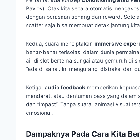
Pavlov). Otak kita secara otomatis mengas
dengan perasaan senang dan reward. Setelah
scatter saja bisa membuat detak jantung kita 
Kedua, suara menciptakan
immersive exper
benar-benar terisolasi dalam dunia permaina
air di slot bertema sungai atau gemuruh di
“ada di sana”. Ini mengurangi distraksi dar
Ketiga,
audio feedback
memberikan kepuasan 
mendarat, atau dentuman bass yang dalam s
dan “impact”. Tanpa suara, animasi visual 
emosional.
Dampaknya Pada Cara Kita Be