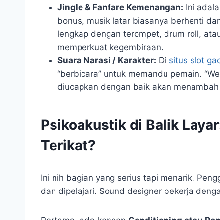
Jingle & Fanfare Kemenangan:
Ini adal
bonus, musik latar biasanya berhenti da
lengkap dengan terompet, drum roll, ata
memperkuat kegembiraan.
Suara Narasi / Karakter:
Di
situs slot ga
“berbicara” untuk memandu pemain. “Wel
diucapkan dengan baik akan menambah
Psikoakustik di Balik Layar
Terikat?
Ini nih bagian yang serius tapi menarik. Peng
dan dipelajari. Sound designer bekerja denga
Pertama, ada konsep
Conditioning atau Pen