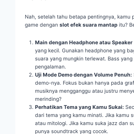
Nah, setelah tahu betapa pentingnya, kamu
game dengan
slot efek suara mantap
itu? Be
Main dengan Headphone atau Speaker B
yang kecil. Gunakan headphone yang ba
suara yang mungkin terlewat. Bass yang
pengalaman.
Uji Mode Demo dengan Volume Penuh:
demo-nya. Fokus bukan hanya pada grafi
musiknya mengganggu atau justru meny
merinding?
Perhatikan Tema yang Kamu Sukai:
Sec
dari tema yang kamu minati. Jika kamu su
atau mitologi. Jika kamu suka jazz dan 
punya soundtrack yang cocok.