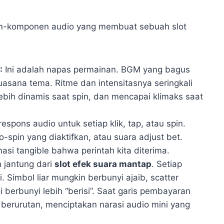
nen-komponen audio yang membuat sebuah slot
:
Ini adalah napas permainan. BGM yang bagus
sana tema. Ritme dan intensitasnya seringkali
lebih dinamis saat spin, dan mencapai klimaks saat
respons audio untuk setiap klik, tap, atau spin.
o-spin yang diaktifkan, atau suara adjust bet.
asi tangible bahwa perintah kita diterima.
h jantung dari
slot efek suara mantap
. Setiap
. Simbol liar mungkin berbunyi ajaib, scatter
i berbunyi lebih “berisi”. Saat garis pembayaran
 berurutan, menciptakan narasi audio mini yang