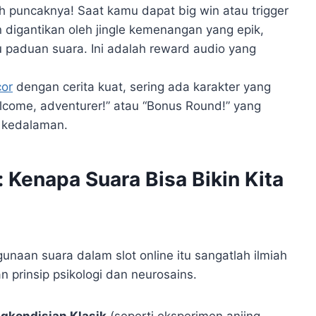
ah puncaknya! Saat kamu dapat big win atau trigger
n digantikan oleh jingle kemenangan yang epik,
u paduan suara. Ini adalah reward audio yang
cor
dengan cerita kuat, sering ada karakter yang
come, adventurer!” atau “Bonus Round!” yang
 kedalaman.
: Kenapa Suara Bisa Bikin Kita
gunaan suara dalam slot online itu sangatlah ilmiah
n prinsip psikologi dan neurosains.
gkondisian Klasik
(seperti eksperimen anjing