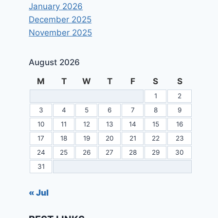
January 2026
December 2025
November 2025
August 2026
M
T
W
T
F
S
S
1
2
3
4
5
6
7
8
9
10
11
12
13
14
15
16
17
18
19
20
21
22
23
24
25
26
27
28
29
30
31
« Jul