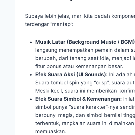
Supaya lebih jelas, mari kita bedah kompo
terdengar “mantap”:
Musik Latar (Background Music / BGM)
langsung menempatkan pemain dalam sua
berubah, dari tenang saat idle, menjadi 
fitur bonus atau kemenangan besar.
Efek Suara Aksi (UI Sounds):
Ini adalah 
Suara tombol spin yang “crisp”, suara aut
Meski kecil, suara ini memberikan konfirm
Efek Suara Simbol & Kemenangan:
Inila
simbol punya “suara karakter”-nya sendiri
berbunyi magis, dan simbol bernilai tingg
terbentuk, rangkaian suara ini dimainkan
memuaskan.