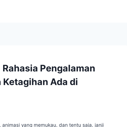
 Rahasia Pengalaman
n Ketagihan Ada di
 animasi yang memukau, dan tentu saja, janji