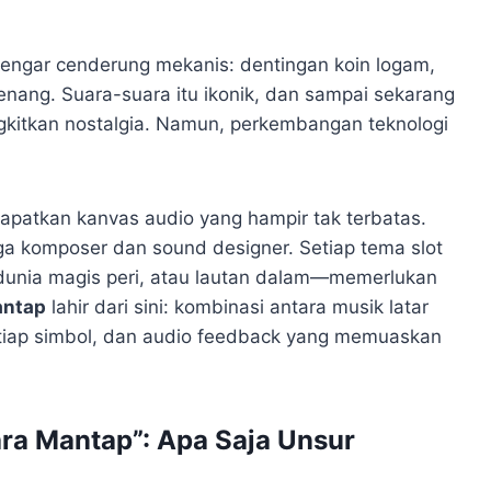
a dengar cenderung mekanis: dentingan koin logam,
menang. Suara-suara itu ikonik, dan sampai sekarang
gkitkan nostalgia. Namun, perkembangan teknologi
apatkan kanvas audio yang hampir tak terbatas.
ga komposer dan sound designer. Setiap tema slot
 dunia magis peri, atau lautan dalam—memerlukan
antap
lahir dari sini: kombinasi antara musik latar
setiap simbol, dan audio feedback yang memuaskan
ra Mantap”: Apa Saja Unsur