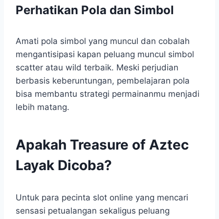
Perhatikan Pola dan Simbol
Amati pola simbol yang muncul dan cobalah
mengantisipasi kapan peluang muncul simbol
scatter atau wild terbaik. Meski perjudian
berbasis keberuntungan, pembelajaran pola
bisa membantu strategi permainanmu menjadi
lebih matang.
Apakah Treasure of Aztec
Layak Dicoba?
Untuk para pecinta slot online yang mencari
sensasi petualangan sekaligus peluang