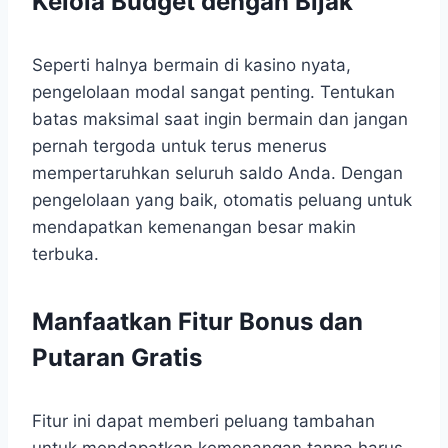
Kelola Budget dengan Bijak
Seperti halnya bermain di kasino nyata,
pengelolaan modal sangat penting. Tentukan
batas maksimal saat ingin bermain dan jangan
pernah tergoda untuk terus menerus
mempertaruhkan seluruh saldo Anda. Dengan
pengelolaan yang baik, otomatis peluang untuk
mendapatkan kemenangan besar makin
terbuka.
Manfaatkan Fitur Bonus dan
Putaran Gratis
Fitur ini dapat memberi peluang tambahan
untuk mendapatkan kemenangan tanpa harus