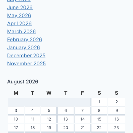
June 2026
May 2026
April 2026
March 2026
February 2026
January 2026
December 2025
November 2025
August 2026
M
T
W
T
F
S
S
1
2
3
4
5
6
7
8
9
10
11
12
13
14
15
16
17
18
19
20
21
22
23