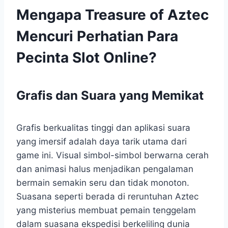
Mengapa Treasure of Aztec
Mencuri Perhatian Para
Pecinta Slot Online?
Grafis dan Suara yang Memikat
Grafis berkualitas tinggi dan aplikasi suara
yang imersif adalah daya tarik utama dari
game ini. Visual simbol-simbol berwarna cerah
dan animasi halus menjadikan pengalaman
bermain semakin seru dan tidak monoton.
Suasana seperti berada di reruntuhan Aztec
yang misterius membuat pemain tenggelam
dalam suasana ekspedisi berkeliling dunia