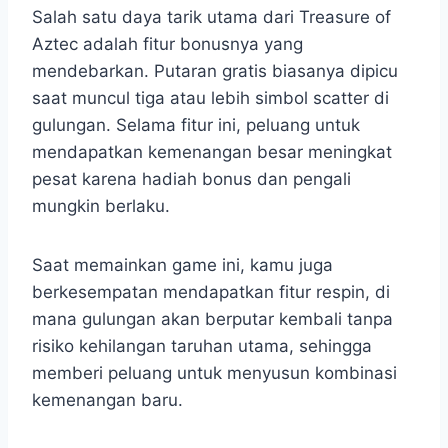
Salah satu daya tarik utama dari Treasure of
Aztec adalah fitur bonusnya yang
mendebarkan. Putaran gratis biasanya dipicu
saat muncul tiga atau lebih simbol scatter di
gulungan. Selama fitur ini, peluang untuk
mendapatkan kemenangan besar meningkat
pesat karena hadiah bonus dan pengali
mungkin berlaku.
Saat memainkan game ini, kamu juga
berkesempatan mendapatkan fitur respin, di
mana gulungan akan berputar kembali tanpa
risiko kehilangan taruhan utama, sehingga
memberi peluang untuk menyusun kombinasi
kemenangan baru.