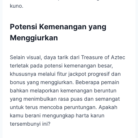
kuno.
Potensi Kemenangan yang
Menggiurkan
Selain visual, daya tarik dari Treasure of Aztec
terletak pada potensi kemenangan besar,
khususnya melalui fitur jackpot progresif dan
bonus yang menggiurkan. Beberapa pemain
bahkan melaporkan kemenangan beruntun
yang menimbulkan rasa puas dan semangat
untuk terus mencoba peruntungan. Apakah
kamu berani mengungkap harta karun
tersembunyi ini?