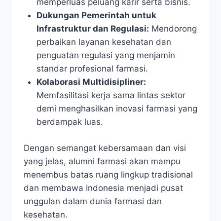
memperluas peluang karir serta bisnis.
Dukungan Pemerintah untuk
Infrastruktur dan Regulasi:
Mendorong
perbaikan layanan kesehatan dan
penguatan regulasi yang menjamin
standar profesional farmasi.
Kolaborasi Multidisipliner:
Memfasilitasi kerja sama lintas sektor
demi menghasilkan inovasi farmasi yang
berdampak luas.
Dengan semangat kebersamaan dan visi
yang jelas, alumni farmasi akan mampu
menembus batas ruang lingkup tradisional
dan membawa Indonesia menjadi pusat
unggulan dalam dunia farmasi dan
kesehatan.