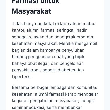
Farmasi untuk
Masyarakat
Tidak hanya berkutat di laboratorium atau
kantor, alumni farmasi seringkali hadir
sebagai relawan dan penggerak program
kesehatan masyarakat. Mereka mengambil
bagian dalam kampanye penyuluhan
tentang penggunaan obat yang bijak,
bahaya obat ilegal, dan pengelolaan
penyakit kronis seperti diabetes dan
hipertensi.
Bersama berbagai lembaga dan komunitas
kesehatan, alumni farmasi kerap menggelar
kegiatan pengabdian masyarakat, mengisi
seminar edukasi, serta memberikan