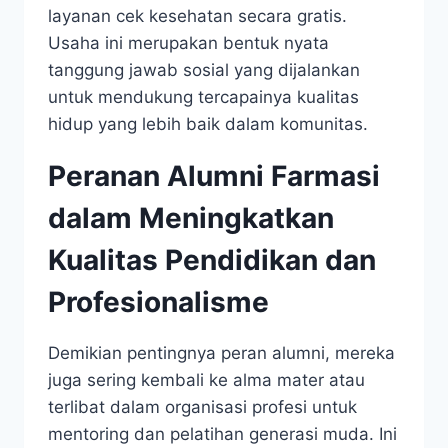
layanan cek kesehatan secara gratis.
Usaha ini merupakan bentuk nyata
tanggung jawab sosial yang dijalankan
untuk mendukung tercapainya kualitas
hidup yang lebih baik dalam komunitas.
Peranan Alumni Farmasi
dalam Meningkatkan
Kualitas Pendidikan dan
Profesionalisme
Demikian pentingnya peran alumni, mereka
juga sering kembali ke alma mater atau
terlibat dalam organisasi profesi untuk
mentoring dan pelatihan generasi muda. Ini