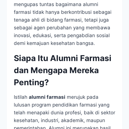
mengupas tuntas bagaimana alumni
farmasi tidak hanya berkontribusi sebagai
tenaga ahli di bidang farmasi, tetapi juga
sebagai agen perubahan yang membawa
inovasi, edukasi, serta pengabdian sosial
demi kemajuan kesehatan bangsa.
Siapa Itu Alumni Farmasi
dan Mengapa Mereka
Penting?
Istilah
alumni farmasi
merujuk pada
lulusan program pendidikan farmasi yang
telah menapaki dunia profesi, baik di sektor
kesehatan, industri, akademik, maupun
pemerintahan. Alumni ini merupakan hasil