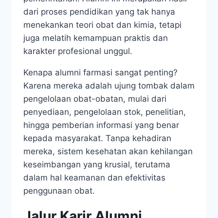
dari proses pendidikan yang tak hanya
menekankan teori obat dan kimia, tetapi
juga melatih kemampuan praktis dan
karakter profesional unggul.
Kenapa alumni farmasi sangat penting?
Karena mereka adalah ujung tombak dalam
pengelolaan obat-obatan, mulai dari
penyediaan, pengelolaan stok, penelitian,
hingga pemberian informasi yang benar
kepada masyarakat. Tanpa kehadiran
mereka, sistem kesehatan akan kehilangan
keseimbangan yang krusial, terutama
dalam hal keamanan dan efektivitas
penggunaan obat.
Jalur Karir Alumni