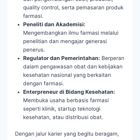
quality control, serta pemasaran produk
farmasi.
Peneliti dan Akademisi:
Mengembangkan ilmu farmasi melalui
penelitian dan mengajar generasi
penerus.
Regulator dan Pemerintahan:
Berperan
dalam pengawasan obat dan kebijakan
kesehatan nasional yang berkaitan
dengan farmasi.
Enterpreneur di Bidang Kesehatan:
Membuka usaha berbasis farmasi
seperti klinik, startup teknologi
kesehatan, atau distribusi obat.
Dengan jalur karier yang begitu beragam,