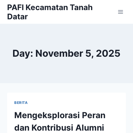
Skip
PAFI Kecamatan Tanah
to
Datar
content
Day: November 5, 2025
BERITA
Mengeksplorasi Peran
dan Kontribusi Alumni