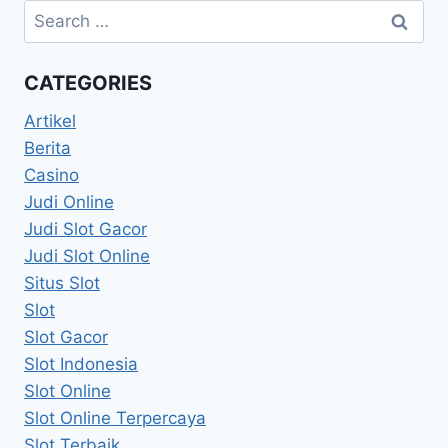
Search
for:
CATEGORIES
Artikel
Berita
Casino
Judi Online
Judi Slot Gacor
Judi Slot Online
Situs Slot
Slot
Slot Gacor
Slot Indonesia
Slot Online
Slot Online Terpercaya
Slot Terbaik