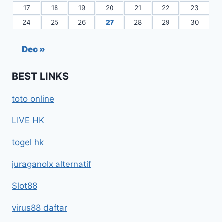
17
18
19
20
21
22
23
24
25
26
27
28
29
30
Dec »
BEST LINKS
toto online
LIVE HK
togel hk
juraganolx alternatif
Slot88
virus88 daftar