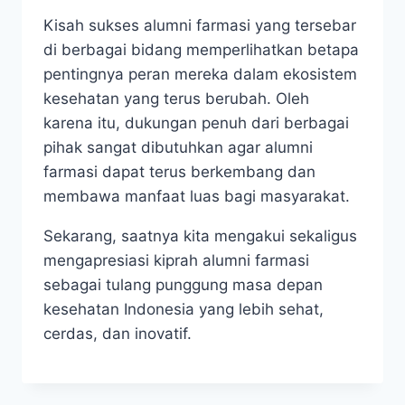
Kisah sukses alumni farmasi yang tersebar
di berbagai bidang memperlihatkan betapa
pentingnya peran mereka dalam ekosistem
kesehatan yang terus berubah. Oleh
karena itu, dukungan penuh dari berbagai
pihak sangat dibutuhkan agar alumni
farmasi dapat terus berkembang dan
membawa manfaat luas bagi masyarakat.
Sekarang, saatnya kita mengakui sekaligus
mengapresiasi kiprah alumni farmasi
sebagai tulang punggung masa depan
kesehatan Indonesia yang lebih sehat,
cerdas, dan inovatif.