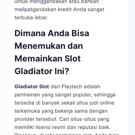
untuk menggandakan atau bahkan
melipatgandakan kredit Anda sangat
terbuka lebar.
Dimana Anda Bisa
Menemukan dan
Memainkan Slot
Gladiator Ini?
Gladiator Slot
dari Playtech adalah
permainan yang sangat populer, sehingga
tersedia di banyak sekali situs judi online
terkemuka yang bekerja sama dengan
provider tersebut. Cari situs-situs yang
memiliki lisensi resmi dan reputasi baik.