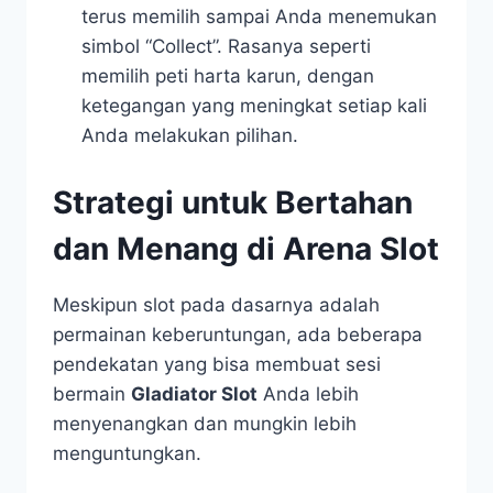
terus memilih sampai Anda menemukan
simbol “Collect”. Rasanya seperti
memilih peti harta karun, dengan
ketegangan yang meningkat setiap kali
Anda melakukan pilihan.
Strategi untuk Bertahan
dan Menang di Arena Slot
Meskipun slot pada dasarnya adalah
permainan keberuntungan, ada beberapa
pendekatan yang bisa membuat sesi
bermain
Gladiator Slot
Anda lebih
menyenangkan dan mungkin lebih
menguntungkan.