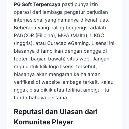
PG Soft Terpercaya
pasti punya izin
operasi dari lembaga pengatur perjudian
internasional yang namanya dikenal luas.
Beberapa yang paling bergengsi adalah
PAGCOR (Filipina), MGA (Malta), UKGC
(Inggris), atau Curacao eGaming. Lisensi ini
biasanya ditampilkan dengan bangga di
footer (bagian bawah) situs web. Jangan
ragu untuk klik logo lisensi tersebut;
biasanya akan mengarah ke halaman
verifikasi di website lembaga terkait. Kalau
nggak bisa diklik atau terlihat ambigu, itu
tanda bahaya pertama.
Reputasi dan Ulasan dari
Komunitas Player