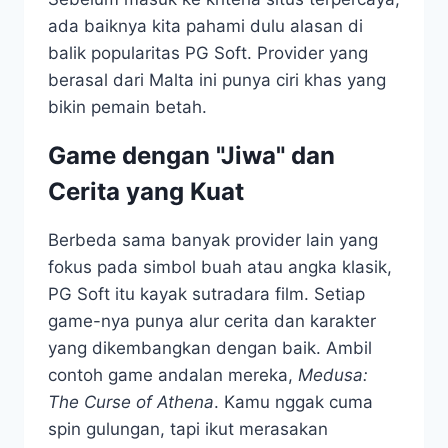
ada baiknya kita pahami dulu alasan di
balik popularitas PG Soft. Provider yang
berasal dari Malta ini punya ciri khas yang
bikin pemain betah.
Game dengan "Jiwa" dan
Cerita yang Kuat
Berbeda sama banyak provider lain yang
fokus pada simbol buah atau angka klasik,
PG Soft itu kayak sutradara film. Setiap
game-nya punya alur cerita dan karakter
yang dikembangkan dengan baik. Ambil
contoh game andalan mereka,
Medusa:
The Curse of Athena
. Kamu nggak cuma
spin gulungan, tapi ikut merasakan