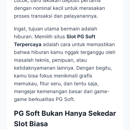
cocok, baru lakukan deposit pertama
dengan nominal kecil untuk merasakan
proses transaksi dan pelayanannya.
Ingat, tujuan utama bermain adalah
hiburan. Memilih situs
Slot PG Soft
Terpercaya
adalah cara untuk memastikan
bahwa hiburan kamu nggak terganggu oleh
masalah teknis, penipuan, atau
ketidaknyamanan lainnya. Dengan begitu,
kamu bisa fokus menikmati grafis
memukau, fitur seru, dan tentu saja,
mengejar kemenangan besar dari game-
game berkualitas PG Soft.
PG Soft Bukan Hanya Sekedar
Slot Biasa