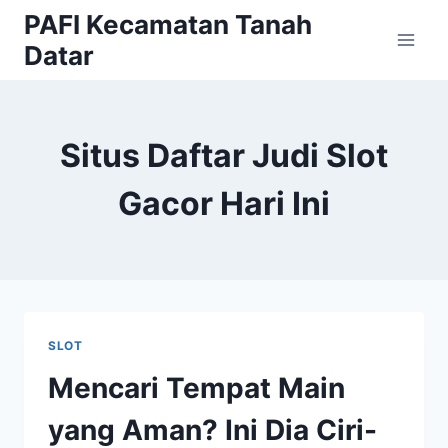
Skip
PAFI Kecamatan Tanah
to
Datar
content
Situs Daftar Judi Slot
Gacor Hari Ini
SLOT
Mencari Tempat Main
yang Aman? Ini Dia Ciri-