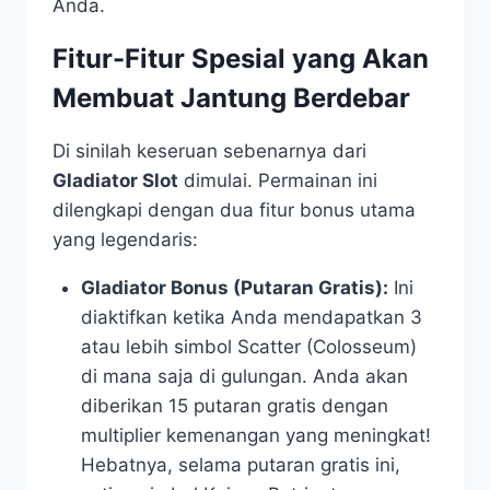
Anda.
Fitur-Fitur Spesial yang Akan
Membuat Jantung Berdebar
Di sinilah keseruan sebenarnya dari
Gladiator Slot
dimulai. Permainan ini
dilengkapi dengan dua fitur bonus utama
yang legendaris:
Gladiator Bonus (Putaran Gratis):
Ini
diaktifkan ketika Anda mendapatkan 3
atau lebih simbol Scatter (Colosseum)
di mana saja di gulungan. Anda akan
diberikan 15 putaran gratis dengan
multiplier kemenangan yang meningkat!
Hebatnya, selama putaran gratis ini,