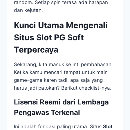
random. Setiap spin terasa ada harapan
dan kejutan.
Kunci Utama Mengenali
Situs Slot PG Soft
Terpercaya
Sekarang, kita masuk ke inti pembahasan.
Ketika kamu mencari tempat untuk main
game-game keren tadi, apa saja yang
harus jadi patokan? Berikut checklist-nya.
Lisensi Resmi dari Lembaga
Pengawas Terkenal
Ini adalah fondasi paling utama. Situs
Slot