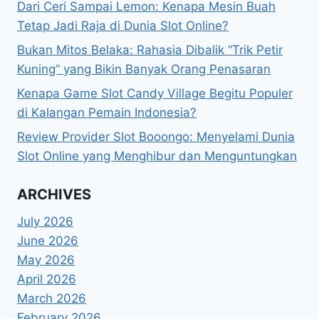
Dari Ceri Sampai Lemon: Kenapa Mesin Buah
Tetap Jadi Raja di Dunia Slot Online?
Bukan Mitos Belaka: Rahasia Dibalik “Trik Petir
Kuning” yang Bikin Banyak Orang Penasaran
Kenapa Game Slot Candy Village Begitu Populer
di Kalangan Pemain Indonesia?
Review Provider Slot Booongo: Menyelami Dunia
Slot Online yang Menghibur dan Menguntungkan
ARCHIVES
July 2026
June 2026
May 2026
April 2026
March 2026
February 2026