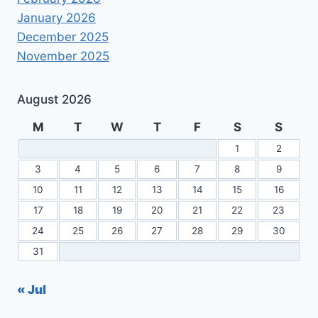
January 2026
December 2025
November 2025
August 2026
M
T
W
T
F
S
S
1
2
3
4
5
6
7
8
9
10
11
12
13
14
15
16
17
18
19
20
21
22
23
24
25
26
27
28
29
30
31
« Jul