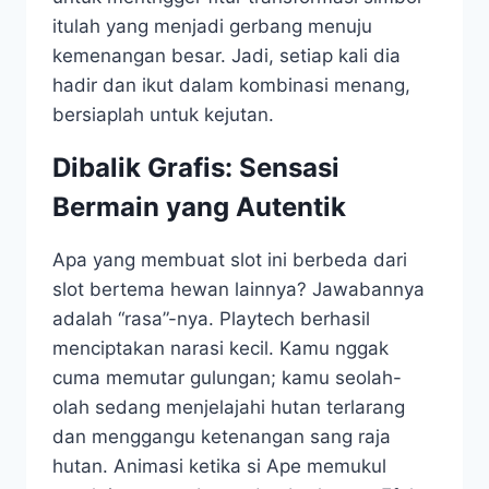
itulah yang menjadi gerbang menuju
kemenangan besar. Jadi, setiap kali dia
hadir dan ikut dalam kombinasi menang,
bersiaplah untuk kejutan.
Dibalik Grafis: Sensasi
Bermain yang Autentik
Apa yang membuat slot ini berbeda dari
slot bertema hewan lainnya? Jawabannya
adalah “rasa”-nya. Playtech berhasil
menciptakan narasi kecil. Kamu nggak
cuma memutar gulungan; kamu seolah-
olah sedang menjelajahi hutan terlarang
dan menggangu ketenangan sang raja
hutan. Animasi ketika si Ape memukul