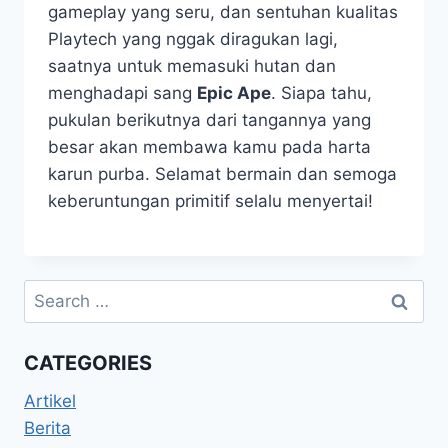
gameplay yang seru, dan sentuhan kualitas
Playtech yang nggak diragukan lagi,
saatnya untuk memasuki hutan dan
menghadapi sang
Epic Ape
. Siapa tahu,
pukulan berikutnya dari tangannya yang
besar akan membawa kamu pada harta
karun purba. Selamat bermain dan semoga
keberuntungan primitif selalu menyertai!
Search
for:
CATEGORIES
Artikel
Berita