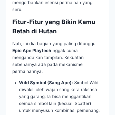
mengorbankan esensi permainan yang
seru.
Fitur-Fitur yang Bikin Kamu
Betah di Hutan
Nah, ini dia bagian yang paling ditunggu.
Epic Ape Playtech
nggak cuma
mengandalkan tampilan. Kekuatan
sebenarnya ada pada mekanisme
permainannya.
Wild Symbol (Sang Ape):
Simbol Wild
diwakili oleh wajah sang kera raksasa
yang garang. Ia bisa menggantikan
semua simbol lain (kecuali Scatter)
untuk menyusun kombinasi pemenang.