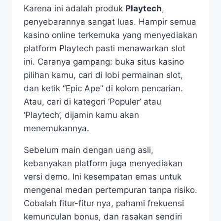
Karena ini adalah produk
Playtech
,
penyebarannya sangat luas. Hampir semua
kasino online terkemuka yang menyediakan
platform Playtech pasti menawarkan slot
ini. Caranya gampang: buka situs kasino
pilihan kamu, cari di lobi permainan slot,
dan ketik “Epic Ape” di kolom pencarian.
Atau, cari di kategori ‘Populer’ atau
‘Playtech’, dijamin kamu akan
menemukannya.
Sebelum main dengan uang asli,
kebanyakan platform juga menyediakan
versi demo. Ini kesempatan emas untuk
mengenal medan pertempuran tanpa risiko.
Cobalah fitur-fitur nya, pahami frekuensi
kemunculan bonus, dan rasakan sendiri