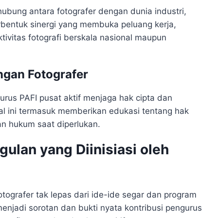
ubung antara fotografer dengan dunia industri,
rbentuk sinergi yang membuka peluang kerja,
tivitas fotografi berskala nasional maupun
ngan Fotografer
rus PAFI pusat aktif menjaga hak cipta dan
al ini termasuk memberikan edukasi tentang hak
n hukum saat diperlukan.
ulan yang Diinisiasi oleh
tografer tak lepas dari ide-ide segar dan program
menjadi sorotan dan bukti nyata kontribusi pengurus