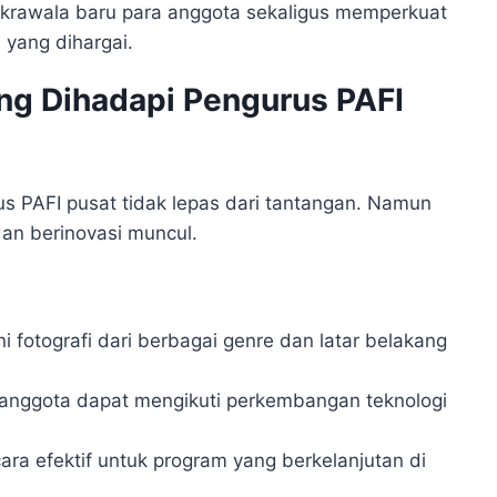
krawala baru para anggota sekaligus memperkuat
i yang dihargai.
ng Dihadapi Pengurus PAFI
 PAFI pusat tidak lepas dari tantangan. Namun
 dan berinovasi muncul.
 fotografi dari berbagai genre dan latar belakang
anggota dapat mengikuti perkembangan teknologi
ra efektif untuk program yang berkelanjutan di