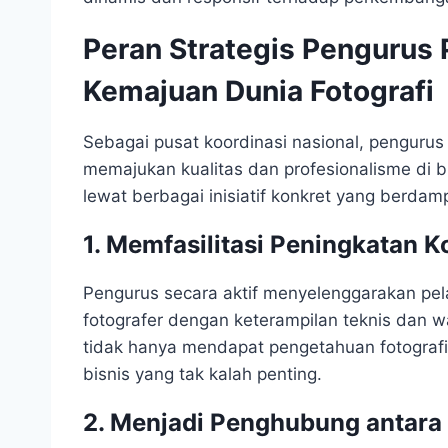
Peran Strategis Pengurus
Kemajuan Dunia Fotografi
Sebagai pusat koordinasi nasional, pengurus
memajukan kualitas dan profesionalisme di bi
lewat berbagai inisiatif konkret yang berda
1. Memfasilitasi Peningkatan 
Pengurus secara aktif menyelenggarakan pel
fotografer dengan keterampilan teknis dan 
tidak hanya mendapat pengetahuan fotografi
bisnis yang tak kalah penting.
2. Menjadi Penghubung antara 