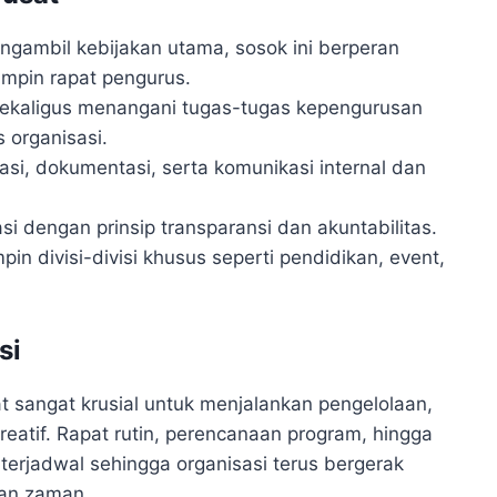
gambil kebijakan utama, sosok ini berperan
impin rapat pengurus.
kaligus menangani tugas-tugas kepengurusan
 organisasi.
si, dokumentasi, serta komunikasi internal dan
 dengan prinsip transparansi dan akuntabilitas.
 divisi-divisi khusus seperti pendidikan, event,
si
t sangat krusial untuk menjalankan pengelolaan,
kreatif. Rapat rutin, perencanaan program, hingga
terjadwal sehingga organisasi terus bergerak
gan zaman.