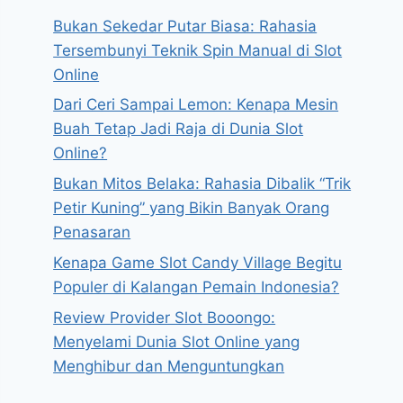
Bukan Sekedar Putar Biasa: Rahasia
Tersembunyi Teknik Spin Manual di Slot
Online
Dari Ceri Sampai Lemon: Kenapa Mesin
Buah Tetap Jadi Raja di Dunia Slot
Online?
Bukan Mitos Belaka: Rahasia Dibalik “Trik
Petir Kuning” yang Bikin Banyak Orang
Penasaran
Kenapa Game Slot Candy Village Begitu
Populer di Kalangan Pemain Indonesia?
Review Provider Slot Booongo:
Menyelami Dunia Slot Online yang
Menghibur dan Menguntungkan