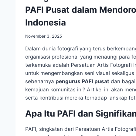
PAFI Pusat dalam Mendoro
Indonesia
November 3, 2025
Dalam dunia fotografi yang terus berkemban
organisasi profesional yang menaungi para fot
terkemuka adalah Persatuan Artis Fotografi 
untuk mengembangkan seni visual sekaligus 
sebenarnya
pengurus PAFI pusat
dan bagai
kemajuan komunitas ini? Artikel ini akan m
serta kontribusi mereka terhadap lanskap fot
Apa Itu PAFI dan Signifika
PAFI, singkatan dari Persatuan Artis Fotogra