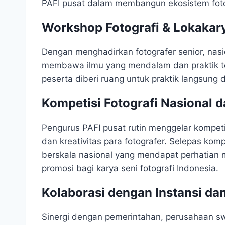
PAFI pusat dalam membangun ekosistem fotog
Workshop Fotografi & Lokakary
Dengan menghadirkan fotografer senior, nasio
membawa ilmu yang mendalam dan praktik ter
peserta diberi ruang untuk praktik langsung da
Kompetisi Fotografi Nasional 
Pengurus PAFI pusat rutin menggelar kompet
dan kreativitas para fotografer. Selepas komp
berskala nasional yang mendapat perhatian me
promosi bagi karya seni fotografi Indonesia.
Kolaborasi dengan Instansi da
Sinergi dengan pemerintahan, perusahaan swa