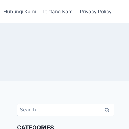
Hubungi Kami
Tentang Kami
Privacy Policy
Search
for:
CATEGORIES